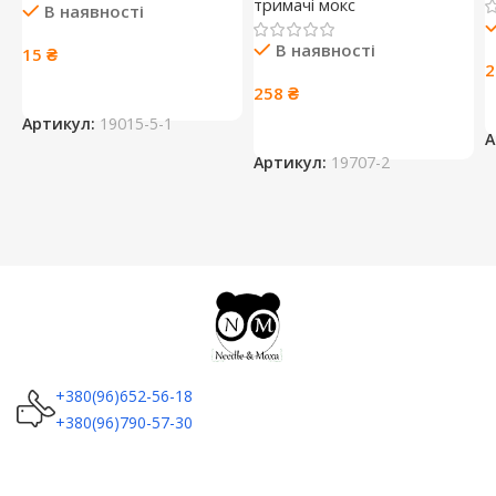
тримачі мокс
В наявності
В наявності
15
₴
258
₴
Артикул:
19015-5-1
А
Артикул:
19707-2
+380(96)652-56-18
+380(96)790-57-30