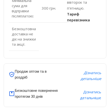
Мінімальна
вівторок та
сума для
п'ятницю.
300 грн.
відправки
Тариф
післяплатою:
перевізника
Безкоштовна
доставка не
діє на знижки
та акції.
Продаж оптом та в
Дізнатись
роздріб
детальніше
Безкоштовне повернення
Дізнатись
протягом 30 днів
детальніше