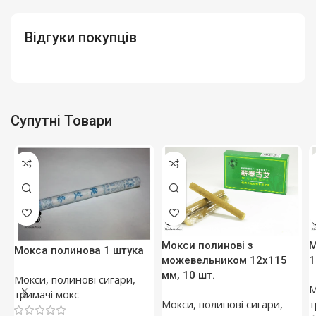
Відгуки покупців
Супутні Товари
Мокси полинові з
М
Мокса полинова 1 штука
можевельником 12х115
1
мм, 10 шт.
Мокси, полинові сигари,
М
тримачі мокс
Мокси, полинові сигари,
т