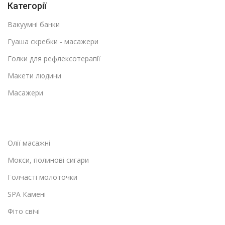
Категорії
Вакуумні банки
Гуаша скребки - масажери
Голки для рефлексотерапії
Макети людини
Масажери
Олії масажні
Мокси, полинові сигари
Голчасті молоточки
SPA Камені
Фіто свічі