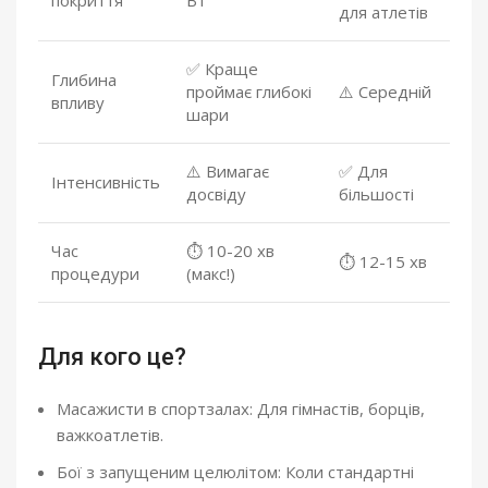
покриття
B1
для атлетів
✅ Краще
Глибина
проймає глибокі
⚠️ Середній
впливу
шари
⚠️ Вимагає
✅ Для
Інтенсивність
досвіду
більшості
Час
⏱ 10-20 хв
⏱ 12-15 хв
процедури
(макс!)
Для кого це?
Масажисти в спортзалах: Для гімнастів, борців,
важкоатлетів.
Бої з запущеним целюлітом: Коли стандартні