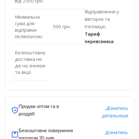
від 2500 грн.
Відправлення у
Мінімальна
вівторок та
сума для
п'ятницю.
300 грн.
відправки
Тариф
післяплатою:
перевізника
Безкоштовна
доставка не
діє на знижки
та акції.
Продаж оптом та в
Дізнатись
роздріб
детальніше
Безкоштовне повернення
Дізнатись
протягом 30 днів