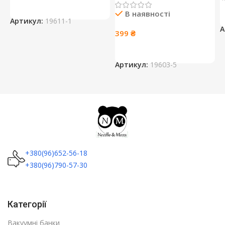
85 ₴.
73 ₴.
В наявності
Артикул:
19611-1
А
399
₴
Артикул:
19603-5
+380(96)652-56-18
+380(96)790-57-30
Категорії
Вакуумні банки