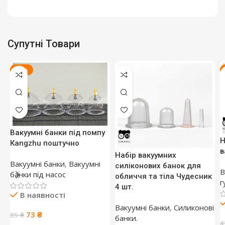
Супутні Товари
-14%
Вакуумні банки під помпу
Н
Кangzhu поштучно
в
Набір вакуумних
Вакуумні банки
,
Вакуумні
силіконових банок для
В
банки під насос
обличчя та тіла Чудесник
г
4 шт.
В наявності
Вакуумні банки
,
Силиконові
Оригінальна
Поточна
73
₴
85
₴
банки.
4
ціна:
ціна: