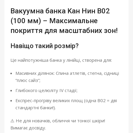
Вакуумна банка Kан Нин B02
(100 мм) – Максимальне
покриття для масштабних зон!
Навіщо такий розмір?
Це найпотужніша банка у лінійці, створена для:
Масивних ділянок: Спина атлетів, стегна, сідниці
“плюс сайз”;
Глибокого целюліту IV стадії;
Експрес-прогріву великих площ (одна B02 = дві
стандартні банки!).
⚠️ Не для новачків, обличчя чи тонкої шкіри!
Вимагає досвіду.