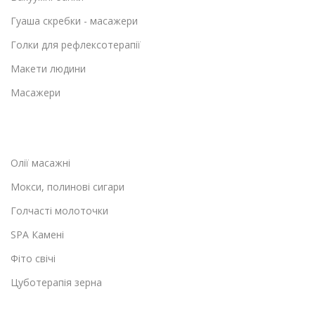
Гуаша скребки - масажери
Голки для рефлексотерапії
Макети людини
Масажери
Олії масажні
Мокси, полинові сигари
Голчасті молоточки
SPA Камені
Фіто свічі
Цуботерапія зерна