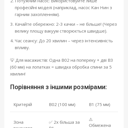
Потужний насос: Використовуйте лише
професійні моделі (наприклад, насос Kaн Нин з
гарним захопленням).
Качайте обережно: 2-3 качки – не більше! (Через
велику площу вакуум створюється швидше).
Час сеансу: До 20 хвилин – через інтенсивність
впливу.
💡 Для масажистів: Одна B02 на попереку + дві B3
(60 мм) на лопатках = швидка обробка спини за 5
хвилин!
Порівняння з іншими розмірами:
Критерій
B02 (100 мм)
B1 (75 мм)
⚠️
Зона
✅ 2x більша за
Обмежена