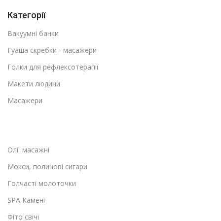
Категорії
Вакуумні банки
Гуаша скребки - масажери
Голки для рефлексотерапії
Макети людини
Масажери
Олії масажні
Мокси, полинові сигари
Голчасті молоточки
SPA Камені
Фіто свічі