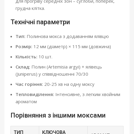
для прогріву середніх зон – суглоби, поперек,
грудна клітка.
Технічні параметри
Тип:
Полинова мокса з додаванням ялівцю
Розмір:
12 мм (діаметр) × 115 мм (довжина)
Кількість:
10 шт.
Склад:
Полин (Artemisia argyi) + ялівець
(Juniperus) у співвідношенні 70/30
Час горіння:
20-25 хв на одну моксу
Тепловиділення:
Інтенсивне, з легким хвойним
ароматом
Порівняння з іншими моксами
ТИП
КЛЮЧОВА