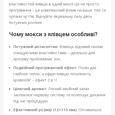
властивостей ялівцю в одній моксі! Це не просто
прогрівання – це комплексний вплив на ваше тіло та
органи чуттів. Відчуйте лікувальну силу двох
потужних рослин!
Чому мокси з ялівцем особливі?
Потужний антисептик:
Ялівець відомий своїми
очищуючими властивостями – ідеально для
прогріву проблемних зон.
Подвійний прогріваючий ефект:
Полін дає
глибоке тепло, а ефіри ялівцю посилюють
кровообіг – ефект 2 в 1!
Цілючий аромат:
Легкий хвойний запах
заспокоює нервову систему та полегшує дихання
під час процедури.
Ефективний розмір (12×115 мм):
Оптимально