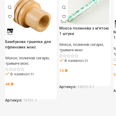
Мокса полинова з м’ятою
М
1 штука
1
Бамбукова тушилка для
Мокси, полинові сигари,
полинових мокс
М
тримачі мокс
т
Мокси, полинові сигари,
В наявності
тримачі мокс
15
₴
В наявності
48
₴
Артикул:
19015-3-1
А
Артикул:
19751-1