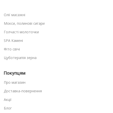
Олії масажні
Мокси, полинові сигари
Голчасті молоточки
SPA Камені
Фіто свічі
Цуботерапія зерна
Покупцям
Про магазин
Доставка-повернення
Акції
Блог