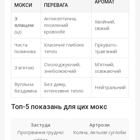
АРОМАТ
МОКСИ
ПЕРЕВАГА
З
Антисептична,
Хвойний,
ялівцем
посилений
свіжий
(ці)
кровообіг
Чиста
Класичне глибоке
Гіркувато-
полинова
тепло
трав’яний
Охолоджуючий,
М’ятний,
З м’ятою
знеболюючий
освіжаючий
Вугільна
Без диму,
Нейтральний
бездимна
інтенсивне тепло
Топ-5 показань для цих мокс
Застуда
Артрози
Прогрівання грудної
Коліна, ліктьові суглоби
клітки