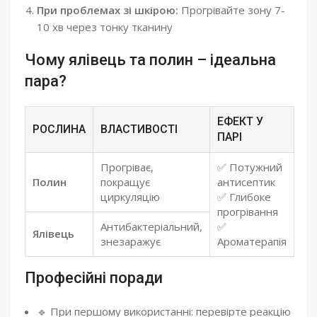
При проблемах зі шкірою:
Прогрівайте зону 7-
10 хв через тонку тканину
Чому ялівець та полин – ідеальна
пара?
ЕФЕКТ У
РОСЛИНА
ВЛАСТИВОСТІ
ПАРІ
Прогріває,
✅ Потужний
Полин
покращує
антисептик
циркуляцію
✅ Глибоке
прогрівання
Антибактеріальний,
✅
Ялівець
знезаражує
Ароматерапія
Професійні поради
🔹 При першому використанні: перевірте реакцію