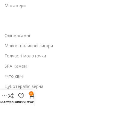
Масажери
Олії масажні
Мокси, полинові сигари
Голчасті молоточки
SPA Камені
Фіто свічі
Цуботерапія зерна
0
idebar
Порівняти
Wishlist
Cart
Покупцям
Про магазин
Доставка-повернення