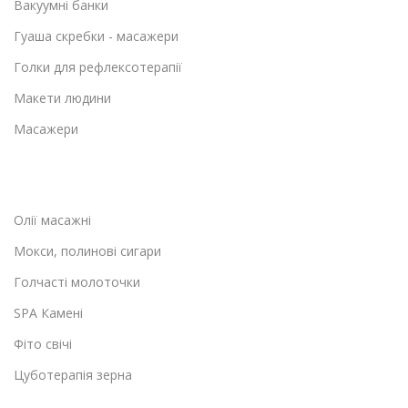
Вакуумні банки
Гуаша скребки - масажери
Голки для рефлексотерапії
Макети людини
Масажери
Олії масажні
Мокси, полинові сигари
Голчасті молоточки
SPA Камені
Фіто свічі
Цуботерапія зерна