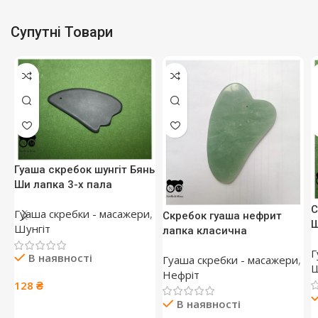
Супутні Товари
Гуаша скребок шунгіт Бянь
Ши лапка 3-х пала
С
Гуаша скребки - масажери
,
Скребок гуаша нефрит
Ш
Шунгіт
лапка класична
Г
В наявності
Гуаша скребки - масажери
,
Ш
Нефріт
128
₴
В наявності