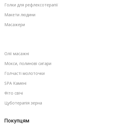
Голки для рефлексотерапії
Макети людини
Масажери
Олії масажні
Мокси, полинові сигари
Голчасті молоточки
SPA Камені
Фіто свічі
Цуботерапія зерна
Покупцям