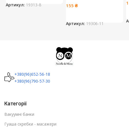
Артикул:
19313-8
155
₴
А
Артикул:
19306-11
+380(96)652-56-18
+380(96)790-57-30
Категорії
Вакуумні банки
Гуаша скребки - масажери