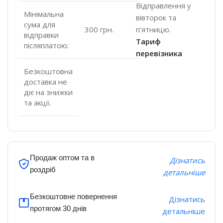
Відправлення у
Мінімальна
вівторок та
сума для
п'ятницю.
300 грн.
відправки
Тариф
післяплатою:
перевізника
Безкоштовна
доставка не
діє на знижки
та акції.
Продаж оптом та в
Дізнатись
роздріб
детальніше
Безкоштовне повернення
Дізнатись
протягом 30 днів
детальніше