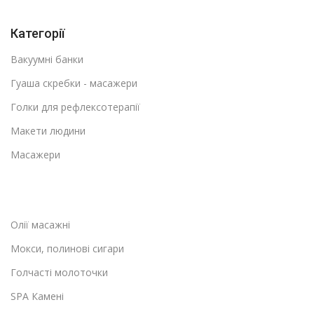
Категорії
Вакуумні банки
Гуаша скребки - масажери
Голки для рефлексотерапії
Макети людини
Масажери
Олії масажні
Мокси, полинові сигари
Голчасті молоточки
SPA Камені