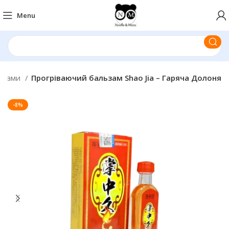
Menu
ьзами
Прогріваючий бальзам Shao Jia – Гаряча Долоня
-8%