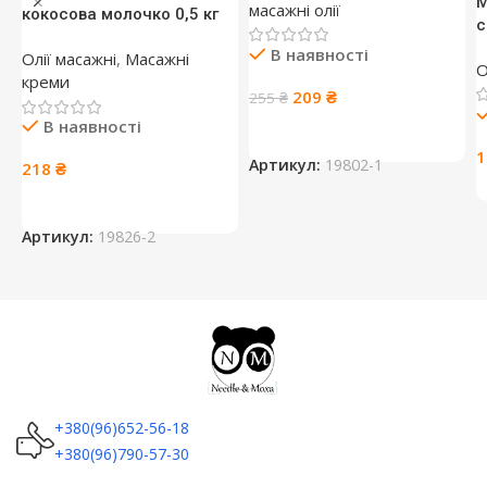
М
масажні олії
кокосова молочко 0,5 кг
c
В наявності
Олії масажні
,
Масажні
О
креми
Оригінальна
Поточна
209
₴
255
₴
ціна:
ціна:
В наявності
255 ₴.
209 ₴.
1
Артикул:
19802-1
218
₴
Артикул:
19826-2
+380(96)652-56-18
+380(96)790-57-30