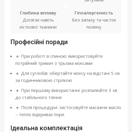
Глибина впливу
Гіпоалергенність
Досягає навіть
Без запаху та часток
кісткової тканини
полину
Професійні поради
🔹 При роботі зі спиною: використовуйте
потрійний тримач з трьома моксами
🔹 Для суглобів: обертайте моксу на відстані 5 см
за годинниковою стрілкою
🔹 При першому використанні: розпалюйте 3 хв
до стабільного тління
🔹 Після процедури: застосовуйте масажне масло
– тепло відкриває пори
Ідеальна комплектація