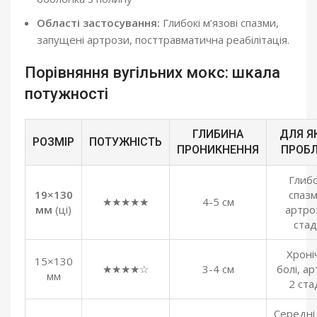
Області застосування:
Глибокі м’язові спазми,
запущені артрози, посттравматична реабілітація.
Порівняння вугільних мокс: шкала
потужності
ГЛИБИНА
ДЛЯ Я
РОЗМІР
ПОТУЖНІСТЬ
ПРОНИКНЕННЯ
ПРОБ
Глибо
19×130
спазм
★★★★★
4-5 см
мм
(ці)
артро
стаді
Хроні
15×130
★★★★☆
3-4 см
болі, а
мм
2 стад
Середні 