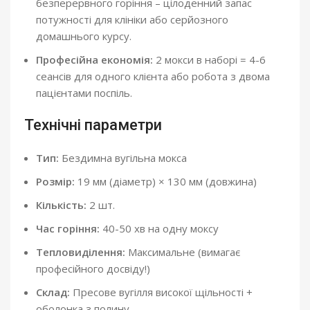
безперервного горіння – цілоденний запас
потужності для клініки або серйозного
домашнього курсу.
Професійна економія:
2 мокси в наборі = 4-6
сеансів для одного клієнта або робота з двома
пацієнтами поспіль.
Технічні параметри
Тип:
Бездимна вугільна мокса
Розмір:
19 мм (діаметр) × 130 мм (довжина)
Кількість:
2 шт.
Час горіння:
40-50 хв на одну моксу
Тепловиділення:
Максимальне (вимагає
професійного досвіду!)
Склад:
Пресове вугілля високої щільності +
оболонка з полину