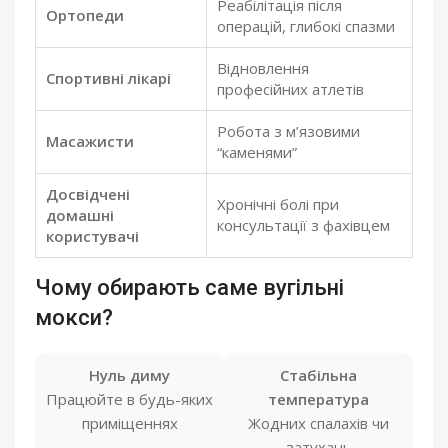
Реабілітація після
Ортопеди
операцій, глибокі спазми
Відновлення
Спортивні лікарі
професійних атлетів
Робота з м’язовими
Масажисти
“каменями”
Досвідчені
Хронічні болі при
домашні
консультації з фахівцем
користувачі
Чому обирають саме вугільні
мокси?
Нуль диму
Стабільна
Працюйте в будь-яких
температура
приміщеннях
Жодних спалахів чи
затухань