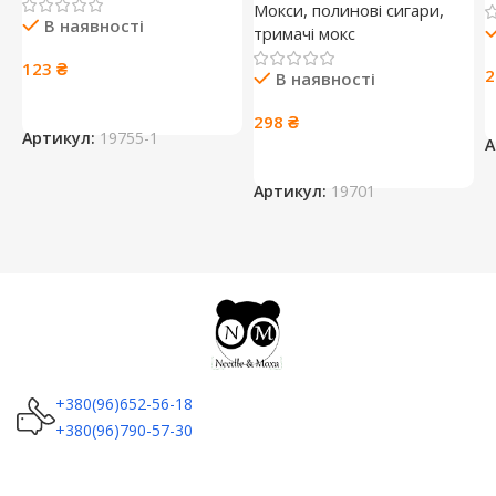
Мокси, полинові сигари,
В наявності
тримачі мокс
123
₴
В наявності
298
₴
Артикул:
19755-1
А
Артикул:
19701
+380(96)652-56-18
+380(96)790-57-30