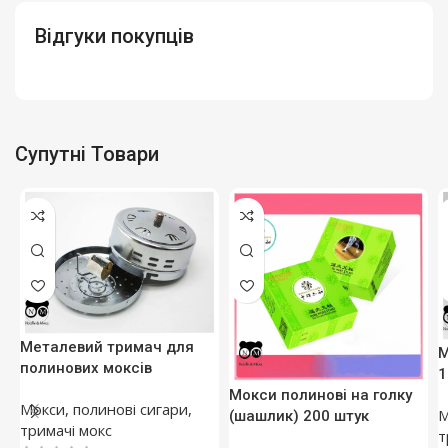
Відгуки покупців
Супутні Товари
Металевий тримач для
М
полинових моксів
1
Мокси полинові на голку
Мокси, полинові сигари,
М
(шашлик) 200 штук
тримачі мокс
т