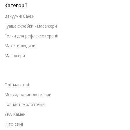
Категорії
Вакуумні банки
Гуаша скребки - масажери
Голки для рефлексотерапії
Макети людини
Масажери
Олії масажні
Мокси, полинові сигари
Голчасті молоточки
SPA Камені
Фіто свічі