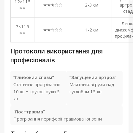
12×115
★★★☆☆
2-3 см
артро
мм
стаді
Легк
7×115
★★☆☆☆
1-2 см
дискомф
мм
профіла
Протоколи використання для
професіоналів
“Глибокий спазм”
“Запущений артроз”
Статичне прогрівання
Маятникові рухи над
10 хв + кругові рухи 5
суглобом 15 хв
хв
“Посттравма”
Прогрівання периферії травмованої зони