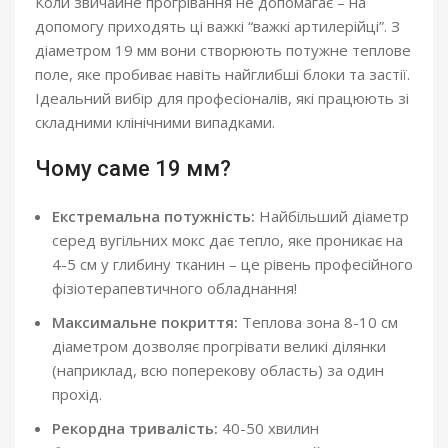
Коли звичайне прогрівання не допомагає – на
допомогу приходять ці важкі “важкі артилерійці”. З
діаметром 19 мм вони створюють потужне теплове
поле, яке пробиває навіть найглибші блоки та застії.
Ідеальний вибір для професіоналів, які працюють зі
складними клінічними випадками.
Чому саме 19 мм?
Екстремальна потужність:
Найбільший діаметр
серед вугільних мокс дає тепло, яке проникає на
4-5 см у глибину тканин – це рівень професійного
фізіотерапевтичного обладнання!
Максимальне покриття:
Теплова зона 8-10 см
діаметром дозволяє прогрівати великі ділянки
(наприклад, всю поперекову область) за один
прохід.
Рекордна тривалість:
40-50 хвилин