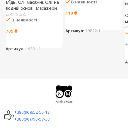
В наявності
Мідь
,
Олії масажні
,
Олії на
і
водній основі
,
Масажери
110
₴
О
В наявності
м
785
₴
Артикул:
19822-1
4
Артикул:
19301-1
А
+380(96)652-56-18
+380(96)790-57-30