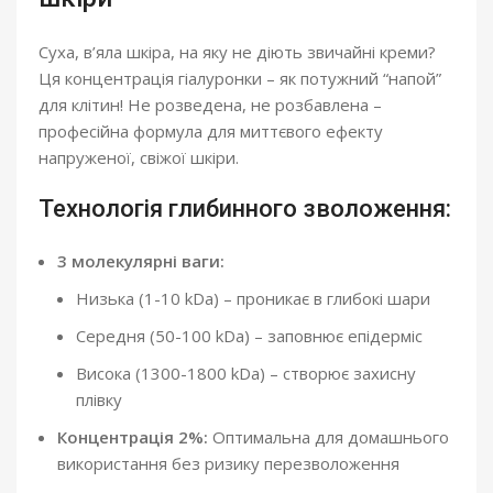
Суха, в’яла шкіра, на яку не діють звичайні креми?
Ця концентрація гіалуронки – як потужний “напой”
для клітин! Не розведена, не розбавлена –
професійна формула для миттєвого ефекту
напруженої, свіжої шкіри.
Технологія глибинного зволоження:
3 молекулярні ваги:
Низька (1-10 kDa) – проникає в глибокі шари
Середня (50-100 kDa) – заповнює епідерміс
Висока (1300-1800 kDa) – створює захисну
плівку
Концентрація 2%:
Оптимальна для домашнього
використання без ризику перезволоження