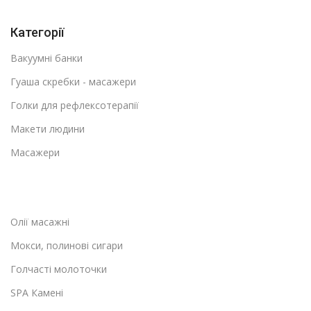
Категорії
Вакуумні банки
Гуаша скребки - масажери
Голки для рефлексотерапії
Макети людини
Масажери
Олії масажні
Мокси, полинові сигари
Голчасті молоточки
SPA Камені