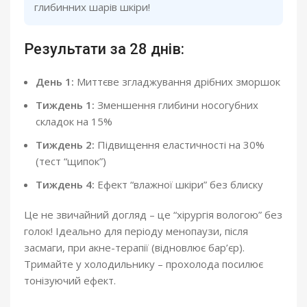
глибинних шарів шкіри!
Результати за 28 днів:
День 1:
Миттєве згладжування дрібних зморшок
Тиждень 1:
Зменшення глибини носогубних
складок на 15%
Тиждень 2:
Підвищення еластичності на 30%
(тест “щипок”)
Тиждень 4:
Ефект “влажної шкіри” без блиску
Це не звичайний догляд – це “хірургія вологою” без
голок! Ідеально для періоду менопаузи, після
засмаги, при акне-терапії (відновлює бар’єр).
Тримайте у холодильнику – прохолода посилює
тонізуючий ефект.