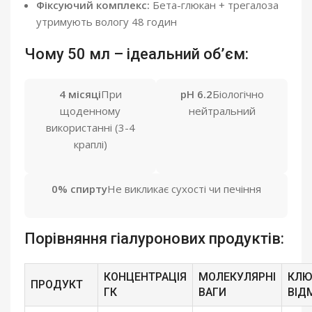
Фіксуючий комплекс:
Бета-глюкан + трегалоза
утримують вологу 48 годин
Чому 50 мл – ідеальний об’єм:
4 місяці
При
pH 6.2
Біологічно
щоденному
нейтральний
використанні (3-4
краплі)
0% спирту
Не викликає сухості чи печіння
Порівняння гіалуронових продуктів:
КОНЦЕНТРАЦІЯ
МОЛЕКУЛЯРНІ
КЛЮ
ПРОДУКТ
ГК
ВАГИ
ВІД