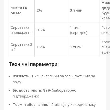
Мож
Чиста ГК
дод
2%
3 типи
50 мл
будь
крем
Сироватка
1 тип
Гото
0.8%
зволоження
(середня)
вико
Комп
Сироватка 3
1.2%
2 типи
анти
в 1
ефе
Технічні параметри:
В’язкість:
18 сПз (легший за гель, густіший за
воду)
Біодоступність:
89% (лабораторно
підтверджено)
Термін зберігання:
12 місяців у холодильнику