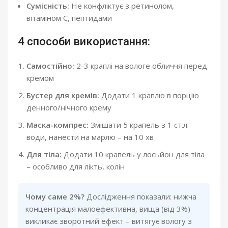
Сумісність:
Не конфліктує з ретинолом,
вітаміном С, пептидами
4 способи використання:
Самостійно:
2-3 краплі на вологе обличчя перед
кремом
Бустер для кремів:
Додати 1 краплю в порцію
денного/нічного крему
Маска-компрес:
Змішати 5 крапель з 1 ст.л.
води, нанести на марлю – на 10 хв
Для тіла:
Додати 10 крапель у лосьйон для тіла
– особливо для лікть, колін
Чому саме 2%?
Дослідження показали: нижча
концентрація малоефективна, вища (від 3%)
викликає зворотний ефект – витягує вологу з