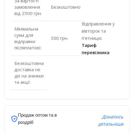
За вартості
замовлення
Безкоштовно
від 2500 грн.
Відправлення у
Мінімальна
вівторок та
сума для
п'ятницю.
300 грн.
відправки
Тариф
післяплатою:
перевізника
Безкоштовна
доставка не
діє на знижки
та акції.
Продаж оптом та в
Дізнатись
роздріб
детальніше