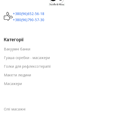
+380(96)652-56-18
+380(96)790-57-30
Категорії
Вакуумні банки
Гуаша скребки - масажери
Голки для рефлексотерапії
Макети людини
Масажери
Олії масажні