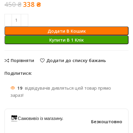
Оригінальна
Поточна
450
₴
338
₴
ціна:
ціна:
450 ₴.
338 ₴.
Додати В Кошик
Купити В 1 Клiк
Порівняти
Додати до списку бажань
Поділитися:
19
відвідувачів дивляться цей товар прямо
зараз!
Самовивіз із магазину.
Безкоштовно