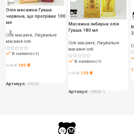
Олія масажна Гуаша
червона, що прогріває 100
мл
Масажна імбирна олія
М
Гуаша 180 мл
3
Олії масажні
,
Лікувальні
масажні олії
Олії масажні
,
Лікувальні
О
масажні олії
В наявності
В наявності
Оригінальна
Поточна
195
₴
238
₴
1
ціна:
ціна:
Оригінальна
Поточна
139
₴
170
₴
238 ₴.
195 ₴.
ціна:
ціна:
Артикул:
19320
170 ₴.
139 ₴.
Артикул:
19806-1