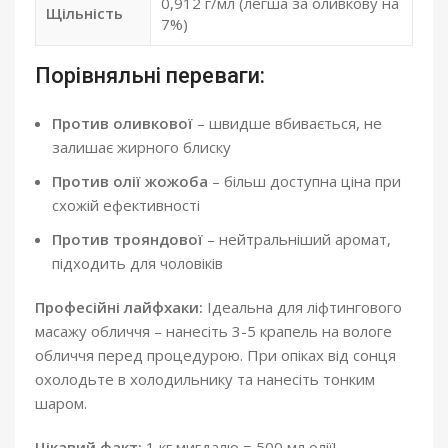
0,912 г/мл (легша за оливкову на
Щільність
7%)
Порівняльні переваги:
Против оливкової
– швидше вбивається, не
залишає жирного блиску
Против олії жожоба
– більш доступна ціна при
схожій ефективності
Против трояндової
– нейтральніший аромат,
підходить для чоловіків
Професійні лайфхаки:
Ідеальна для ліфтингового
масажу обличчя – нанесіть 3-5 крапель на вологе
обличчя перед процедурою. При опіках від сонця
охолодьте в холодильнику та нанесіть тонким
шаром.
Цікавий факт:
1 кг мигдалю = 500 мл олії!