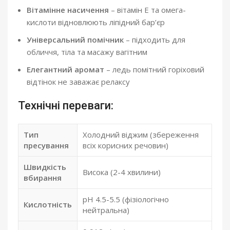
Вітамінне насичення
– вітамін Е та омега-
кислоти відновлюють ліпідний бар’єр
Універсальний помічник
– підходить для
обличчя, тіла та масажу вагітним
Елегантний аромат
– ледь помітний горіховий
відтінок не заважає релаксу
Технічні переваги:
Тип
Холодний віджим (збереження
пресування
всіх корисних речовин)
Швидкість
Висока (2-4 хвилини)
вбирання
pH 4.5-5.5 (фізіологічно
Кислотність
нейтральна)