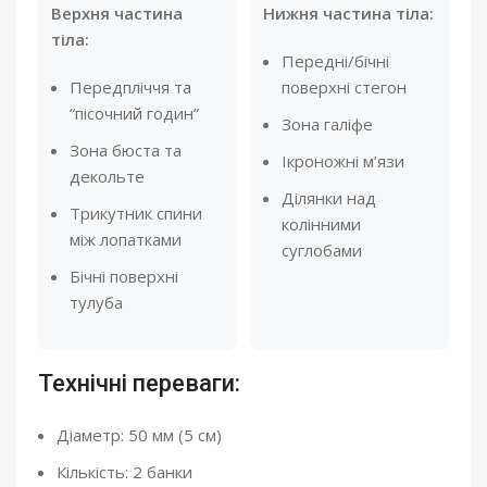
Верхня частина
Нижня частина тіла:
тіла:
Передні/бічні
Передпліччя та
поверхні стегон
“пісочний годин”
Зона галіфе
Зона бюста та
Ікроножні м’язи
декольте
Ділянки над
Трикутник спини
колінними
між лопатками
суглобами
Бічні поверхні
тулуба
Технічні переваги:
Діаметр: 50 мм (5 см)
Кількість: 2 банки