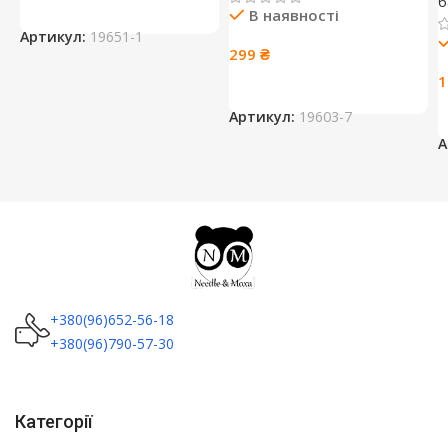
б
В наявності
Артикул:
19651-1
299
₴
Артикул:
19603-7
А
+380(96)652-56-18
+380(96)790-57-30
Категорії