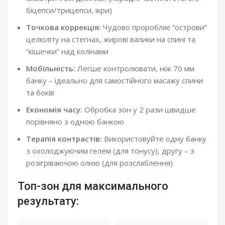
біцепси/трицепси, ікри)
Точкова коррекція:
Чудово проробляє “острови”
целюліту на стегнах, жирові валики на спині та
“кішечки” над колінами
Мобільність:
Легше контролювати, ніж 70 мм
банку – ідеально для самостійного масажу спини
та боків
Економія часу:
Обробка зон у 2 рази швидше
порівняно з одною банкою
Терапія контрастів:
Використовуйте одну банку
з охолоджуючим гелем (для тонусу), другу – з
розігріваючою олією (для розслаблення)
Топ-зон для максимального
результату: