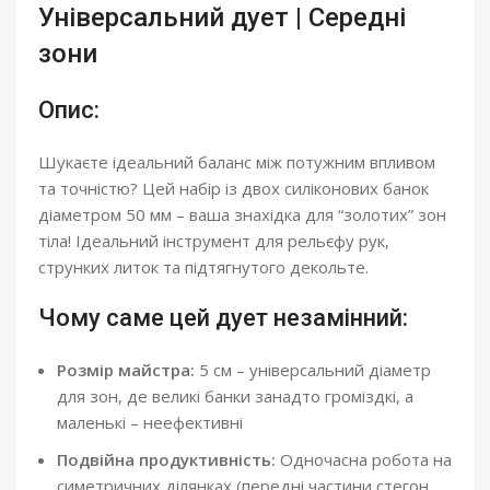
Універсальний дует | Середні
зони
Опис:
Шукаєте ідеальний баланс між потужним впливом
та точністю? Цей набір із двох силіконових банок
діаметром 50 мм – ваша знахідка для “золотих” зон
тіла! Ідеальний інструмент для рельєфу рук,
струнких литок та підтягнутого декольте.
Чому саме цей дует незамінний:
Розмір майстра:
5 см – універсальний діаметр
для зон, де великі банки занадто громіздкі, а
маленькі – неефективні
Подвійна продуктивність:
Одночасна робота на
симетричних ділянках (передні частини стегон,