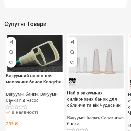
Супутні Товари
Вакуумний насос для
масажних банок Kangzhu.
Набір вакуумних
Вакуумні банки
,
Вакуумні
Н
силіконових банок для
банки під насос
с
обличчя та вік Чудесник
о
В наявності
Ч
Вакуумні банки
,
Силиконові
банки.
255
₴
В