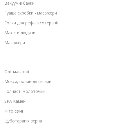
Вакуумні банки
Гуаша скребки - масажери
Голки для рефлексотерапії
Макети людини
Масажери
Олії масажні
Мокси, полинові сигари
Голчасті молоточки
SPA Камені
Фіто свічі
Цуботерапія зерна