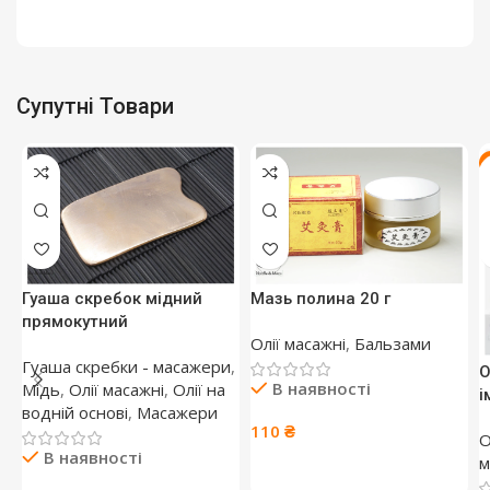
Супутні Товари
Гуаша скребок мідний
Мазь полина 20 г
прямокутний
Олії масажні
,
Бальзами
Гуаша скребки - масажери
,
О
В наявності
Мідь
,
Олії масажні
,
Олії на
і
водній основі
,
Масажери
110
₴
О
В наявності
м