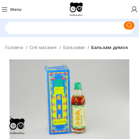
Menu
Головна
Олії масажні
Бальзами
Бальзам димок