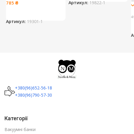
785
₴
Артикул:
19822-1
4
Артикул:
19301-1
А
+380(96)652-56-18
+380(96)790-57-30
Категорії
Вакуумні банки