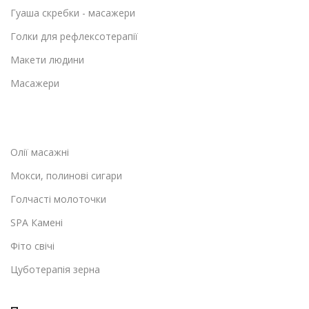
Гуаша скребки - масажери
Голки для рефлексотерапії
Макети людини
Масажери
Олії масажні
Мокси, полинові сигари
Голчасті молоточки
SPA Камені
Фіто свічі
Цуботерапія зерна