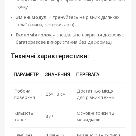
точку
Змінні модулі
– тренуйтесь на різних ділянках
“тіла” (спина, кінцівки, лікті)
Економія голок
– спеціальне покриття дозволяє
багаторазове використання без деформації
Технічні характеристики:
ПАРАМЕТР
ЗНАЧЕННЯ
ПЕРЕВАГА
Робоча
Достатньо місця
25×18 см
поверхня
для різних технік
Кількість
Основні точки 12
87+
точок
меридіанів
Глибина
4 рівні (2-
Імітація різних типів