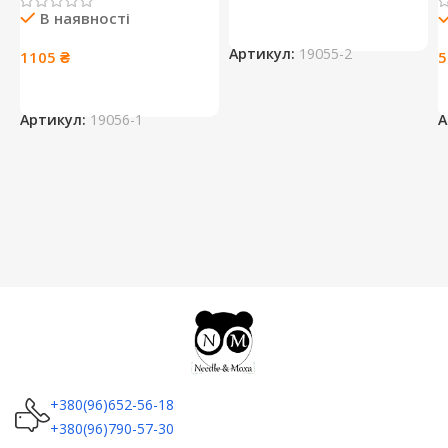
В наявності
Артикул:
19055-2
1105
₴
Артикул:
19056-1
А
+380(96)652-56-18
+380(96)790-57-30