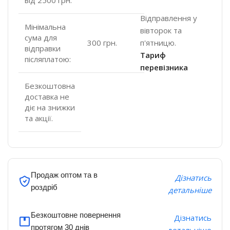
Відправлення у
Мінімальна
вівторок та
сума для
п'ятницю.
300 грн.
відправки
Тариф
післяплатою:
перевізника
Безкоштовна
доставка не
діє на знижки
та акції.
Продаж оптом та в
Дізнатись
роздріб
детальніше
Безкоштовне повернення
Дізнатись
протягом 30 днів
детальніше