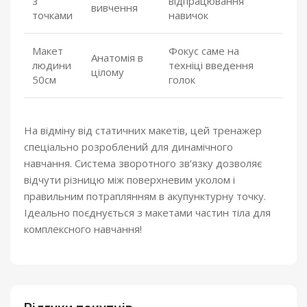
з
відпрацювання
вивчення
точками
навичок
Макет
Фокус саме на
Анатомія в
людини
техніці введення
цілому
50см
голок
На відміну від статичних макетів, цей тренажер
спеціально розроблений для динамічного
навчання. Система зворотного зв’язку дозволяє
відчути різницю між поверхневим уколом і
правильним потраплянням в акупунктурну точку.
Ідеально поєднується з макетами частин тіла для
комплексного навчання!