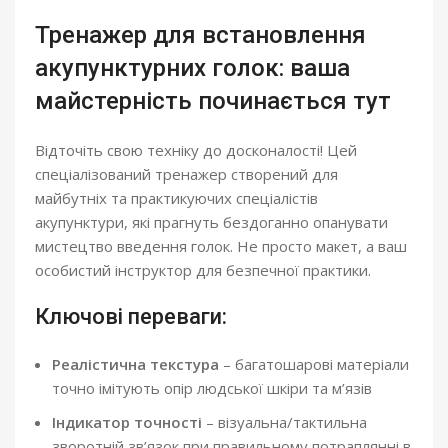
Тренажер для встановлення
акупунктурних голок: ваша
майстерність починається тут
Відточіть свою техніку до досконалості! Цей
спеціалізований тренажер створений для
майбутніх та практикуючих спеціалістів
акупунктури, які прагнуть бездоганно опанувати
мистецтво введення голок. Не просто макет, а ваш
особистий інструктор для безпечної практики.
Ключові переваги:
Реалістична текстура
– багатошарові матеріали
точно імітують опір людської шкіри та м’язів
Індикатор точності
– візуальна/тактильна
зворотній зв’язок при правильному потраплянні в