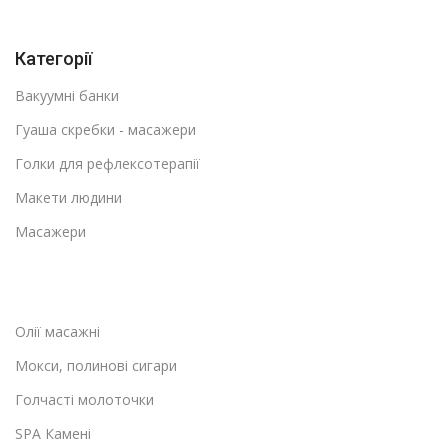
Категорії
Вакуумні банки
Гуаша скребки - масажери
Голки для рефлексотерапії
Макети людини
Масажери
Олії масажні
Мокси, полинові сигари
Голчасті молоточки
SPA Камені