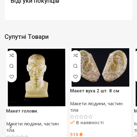
Відгуки покупців
Супутні Товари
Макет вуха 2 шт. 8 см
Макети людини, частин
тіла
Макет голови.
М
В наявності
Макети людини, частин
М
тіла
т
510
₴