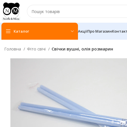
Каталог
Акції
Про Магазин
Контак
Головна
Фіто свічі
Свічки вушні, олія розмарин