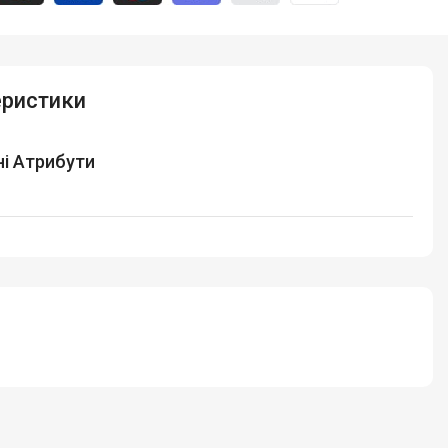
еристики
і Атрибути