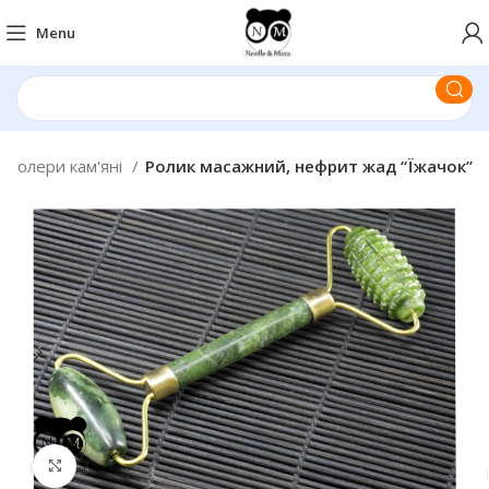
Menu
Ролери кам'яні
Ролик масажний, нефрит жад “Їжачок”
Click to enlarge