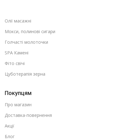
Олії масажні
Мокси, полинові сигари
Голчасті молоточки
SPA Камені
Фіто свічі
Цуботерапія зерна
Покупцям
Про магазин
Доставка-повернення
Акції
Блог