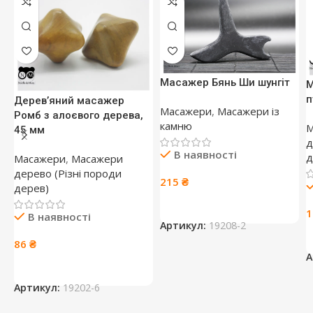
Масажер Бянь Ши шунгіт
М
п
Дерев’яний масажер
Масажери
,
Масажери із
Ромб з алоєвого дерева,
камню
М
45 мм
д
В наявності
д
Масажери
,
Масажери
дерево (Різні породи
215
₴
дерев)
В наявності
Артикул:
19208-2
86
₴
А
Артикул:
19202-6