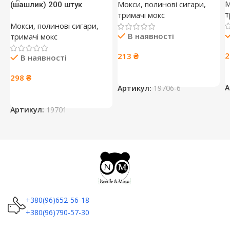
М
Мокси, полинові сигари,
(шашлик) 200 штук
т
тримачі мокс
Мокси, полинові сигари,
В наявності
тримачі мокс
213
₴
В наявності
298
₴
А
Артикул:
19706-6
Артикул:
19701
+380(96)652-56-18
+380(96)790-57-30