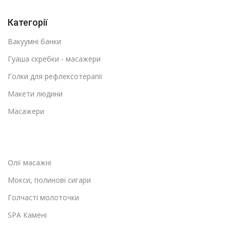
Категорії
Вакуумні банки
Гуаша скребки - масажери
Голки для рефлексотерапії
Макети людини
Масажери
Олії масажні
Мокси, полинові сигари
Голчасті молоточки
SPA Камені