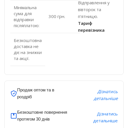
Відправлення у
Мінімальна
вівторок та
сума для
п'ятницю.
300 грн.
відправки
Тариф
післяплатою:
перевізника
Безкоштовна
доставка не
діє на знижки
та акції.
Продаж оптом та в
Дізнатись
роздріб
детальніше
Безкоштовне повернення
Дізнатись
протягом 30 днів
детальніше