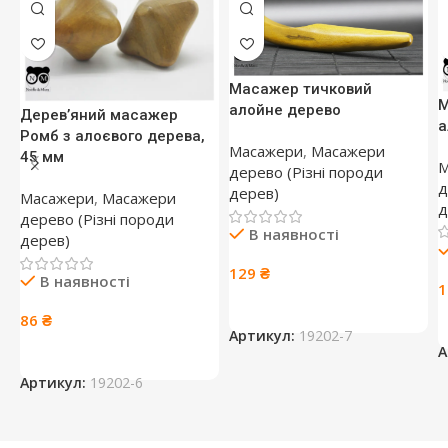
Масажер тичковий
М
алойне дерево
Дерев’яний масажер
а
Ромб з алоєвого дерева,
Масажери
,
Масажери
45 мм
М
дерево (Різні породи
д
дерев)
Масажери
,
Масажери
д
дерево (Різні породи
В наявності
дерев)
129
₴
В наявності
86
₴
Артикул:
19202-7
А
Артикул:
19202-6