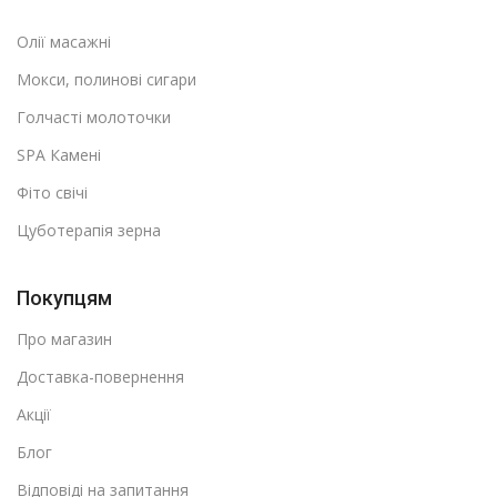
Олії масажні
Мокси, полинові сигари
Голчасті молоточки
SPA Камені
Фіто свічі
Цуботерапія зерна
Покупцям
Про магазин
Доставка-повернення
Акції
Блог
Відповіді на запитання