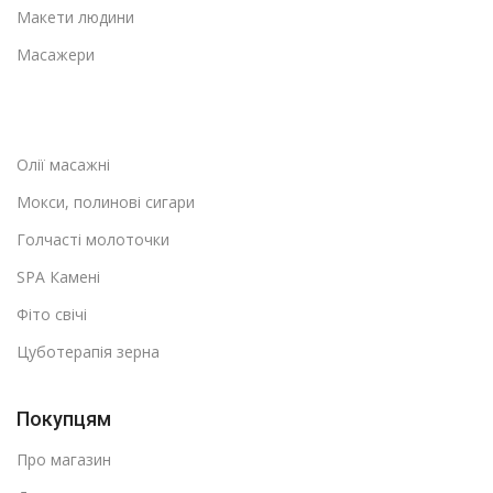
Макети людини
Масажери
Олії масажні
Мокси, полинові сигари
Голчасті молоточки
SPA Камені
Фіто свічі
Цуботерапія зерна
Покупцям
Про магазин