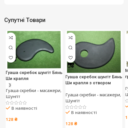
Супутні Товари
М
Гуаша скребок шунгіт Бянь
г
Гуаша скребок шунгіт Бянь
Ши крапля
Ши крапля з отвором
Г
Гуаша скребки - масажери
,
Ш
Гуаша скребки - масажери
,
Шунгіт
Шунгіт
В наявності
В наявності
128
₴
128
₴