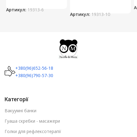
А
Артикул:
19313-6
Артикул:
19313-10
+380(96)652-56-18
+380(96)790-57-30
Категорії
Вакуумні банки
Гуаша скребки - масажери
Голки для рефлексотерапії