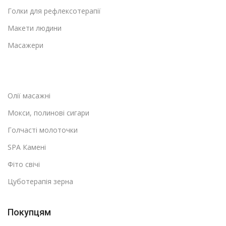
Голки для рефлексотерапії
Макети людини
Масажери
Олії масажні
Мокси, полинові сигари
Голчасті молоточки
SPA Камені
Фіто свічі
Цуботерапія зерна
Покупцям