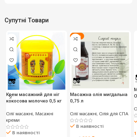
Супутні Товари
-25%
М
Крем масажний для ніг
Масажна олія мигдальна
O
кокосова молочко 0,5 кг
0,75 л
О
Олії масажні
,
Масажні
Олії масажні
,
Олія для СПА
креми
В наявності
В наявності
1