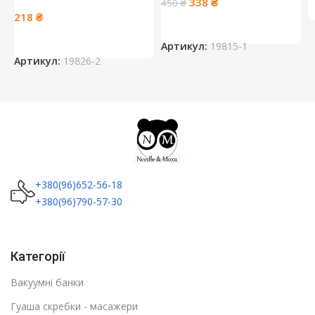
Оригінальна
Поточна
338
₴
450
₴
ціна:
ціна:
218
₴
450 ₴.
338 ₴.
Артикул:
19815-1
Артикул:
19826-2
+380(96)652-56-18
+380(96)790-57-30
Категорії
Вакуумні банки
Гуаша скребки - масажери