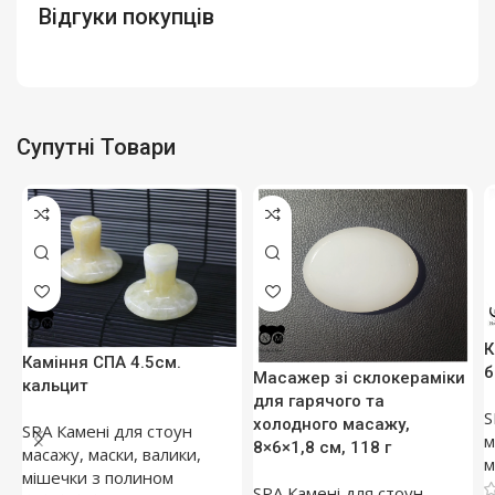
Відгуки покупців
Супутні Товари
К
Каміння СПА 4.5см.
б
Масажер зі склокераміки
кальцит
для гарячого та
S
холодного масажу,
SPA Камені для стоун
м
8×6×1,8 см, 118 г
масажу, маски, валики,
м
мішечки з полином
SPA Камені для стоун