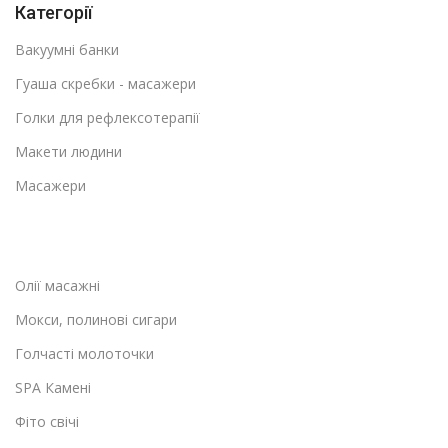
Категорії
Вакуумні банки
Гуаша скребки - масажери
Голки для рефлексотерапії
Макети людини
Масажери
Олії масажні
Мокси, полинові сигари
Голчасті молоточки
SPA Камені
Фіто свічі