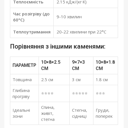
Теплоємність
2.15 кДж/(кг·К)
Час розігріву (до
9-10 хвилин
60°C)
Теплоутримання
20-22 хвилини при 22°C
Порівняння з іншими каменями:
10×8×2.5
9×7×3
10×8×1.8
ПАРАМЕТР
СМ
СМ
СМ
Товщина
2.5 см
3 см
1.8 см
Глибина
⭐️⭐️⭐️⭐️
⭐️⭐️⭐️⭐️⭐️
⭐️⭐️⭐️
прогріву
Спина,
Ідеальні
Стегна,
Груди,
живіт,
зони
сідниці
поперек
стегна