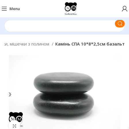
Menu
лики, мішечки з полином
Камінь СПА 10*8*2,5см базальт
Click to enlarge