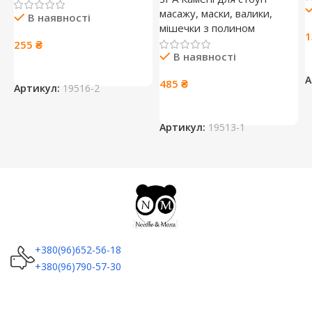
масажу, маски, валики,
В наявності
мішечки з полином
255
₴
В наявності
А
485
₴
Артикул:
19516-2
Артикул:
19513-1
+380(96)652-56-18
+380(96)790-57-30