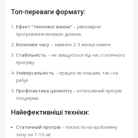
Топ-переваги формату:
Ефект “теплової ванни”
– рівномірне
прогревання великих ділянок
Економія часу
– замінює 2-3 менші камені
Стабільність
– не зміщується під час статичного
прогріву
Універсальність
– працює як плашмя, так і на
ребрі
Профілактика целюліту
– інтенсивний прогрів
гіподерми
Найефективніші техніки:
Статичний прогрів
– покласти на проблемну
зону на 7-10 хв