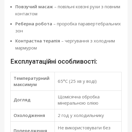
Повзучий масаж
– повільні ковзні рухи з повним
контактом
Реберна робота
– проробка паравертебральних
зон
Контрастна терапія
– чергування з холодним
мармуром
Експлуатаційні особливості:
Температурний
65°C (25 хв у воді)
максимум
Щомісячна обробка
Догляд
мінеральною олією
Охолодження
2 год у холодильнику
Не використовувати без
Попередження