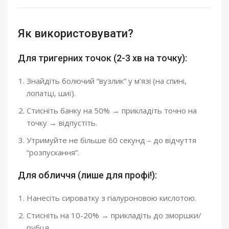
Як використовувати?
Для тригерних точок (2-3 хв на точку):
Знайдіть болючий “вузлик” у м’язі (на спині,
лопатці, шиї).
Стисніть банку на 50% → прикладіть точно на
точку → відпустіть.
Утримуйте не більше 60 секунд – до відчуття
“розпускання”.
Для обличчя (лише для профі!):
Нанесіть сироватку з гіалуроновою кислотою.
Стисніть на 10-20% → прикладіть до зморшки/
рубця.