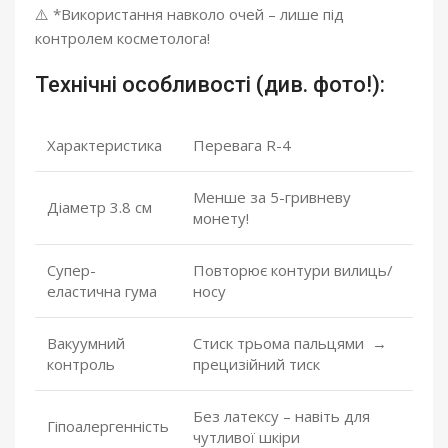
⚠️ *Використання навколо очей – лише під
контролем косметолога!
Технічні особливості (див. фото!):
Характеристика
Перевага R-4
Менше за 5-гривневу
Діаметр 3.8 см
монету!
Супер-
Повторює контури вилиць/
еластична гума
носу
Вакуумний
Стиск трьома пальцями →
контроль
прецизійний тиск
Без латексу – навіть для
Гіпоалергенність
чутливої шкіри