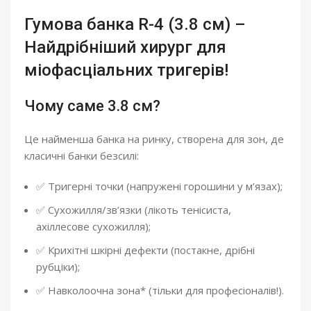
Гумова банка R-4 (3.8 см) –
Найдрібніший хирург для
міофасціальних тригерів!
Чому саме 3.8 см?
Це найменша банка на ринку, створена для зон, де
класичні банки безсилі:
✅ Тригерні точки (напружені горошини у м’язах);
✅ Сухожилля/зв’язки (лікоть тенісиста,
ахіллесове сухожилля);
✅ Крихітні шкірні дефекти (постакне, дрібні
рубціки);
✅ Навколоочна зона* (тільки для професіоналів!).