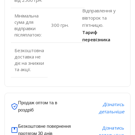
Відправлення у
Мінімальна
вівторок та
сума для
п'ятницю.
300 грн.
відправки
Тариф
післяплатою:
перевізника
Безкоштовна
доставка не
діє на знижки
та акції.
Продаж оптом та в
Дізнатись
роздріб
детальніше
Безкоштовне повернення
Дізнатись
протягом 30 днів
детальніше