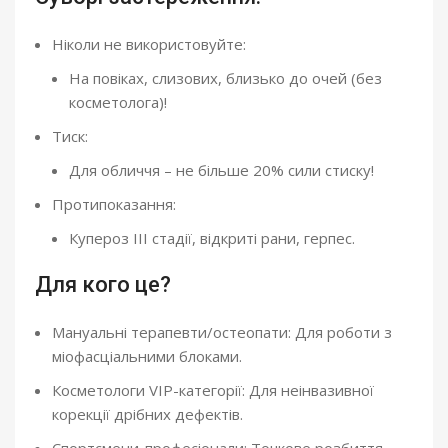
Ніколи не використовуйте:
На повіках, слизових, близько до очей (без
косметолога)!
Тиск:
Для обличчя – не більше 20% сили стиску!
Протипоказання:
Купероз III стадії, відкриті рани, герпес.
Для кого це?
Мануальні терапевти/остеопати: Для роботи з
міофасціальними блоками.
Косметологи VIP-категорії: Для неінвазивної
корекції дрібних дефектів.
Спортсмени-професіонали: Точкове розбиття