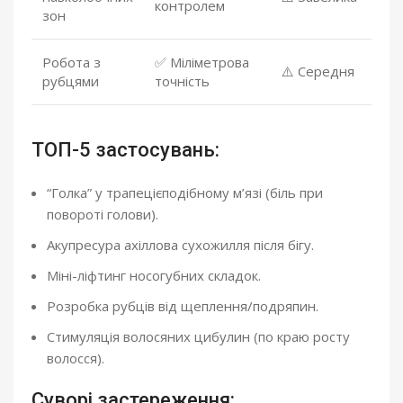
контролем
зон
Робота з
✅ Міліметрова
⚠️ Середня
рубцями
точність
ТОП-5 застосувань:
“Голка” у трапецієподібному м’язі (біль при
повороті голови).
Акупресура ахіллова сухожилля після бігу.
Міні-ліфтинг носогубних складок.
Розробка рубців від щеплення/подряпин.
Стимуляція волосяних цибулин (по краю росту
волосся).
Суворі застереження: