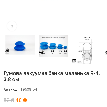
Click to enlarge
Гумова вакуумна банка маленька R-4,
3.8 см
Артикул:
19608-54
Оригінальна
Поточна
80
₴
46
₴
ціна:
ціна: