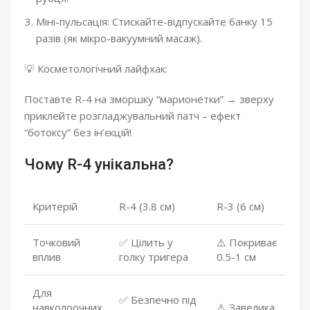
Міні-пульсація: Стискайте-відпускайте банку 15
разів (як мікро-вакуумний масаж).
💡 Косметологічний лайфхак:
Поставте R-4 на зморшку “марионетки” → зверху
приклейте розгладжувальний патч – ефект
“ботоксу” без ін’єкцій!
Чому R-4 унікальна?
Критерій
R-4 (3.8 см)
R-3 (6 см)
Точковий
✅ Цілить у
⚠️ Покриває
вплив
голку тригера
0.5-1 см
Для
✅ Безпечно під
навколоочних
⚠️ Завелика