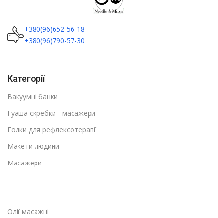
+380(96)652-56-18
+380(96)790-57-30
Категорії
Вакуумні банки
Гуаша скребки - масажери
Голки для рефлексотерапії
Макети людини
Масажери
Олії масажні