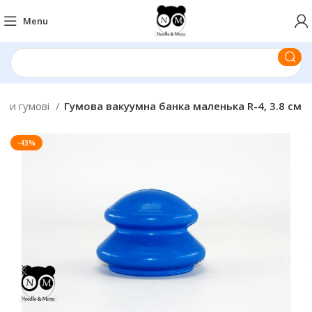
Menu
нки гумові
Гумова вакуумна банка маленька R-4, 3.8 см
-43%