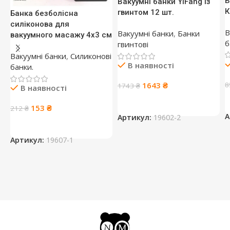
В
Вакуумні банки YiFang із
К
гвинтом 12 шт.
Банка безболісна
силіконова для
В
Вакуумні банки
,
Банки
вакуумного масажу 4х3 см
б
гвинтові
Вакуумні банки
,
Силиконові
В наявності
банки.
Оригінальна
Поточна
8
1643
₴
1743
₴
В наявності
ціна:
ціна:
1743 ₴.
1643 ₴.
Оригінальна
Поточна
153
₴
212
₴
А
Артикул:
19602-2
ціна:
ціна:
212 ₴.
153 ₴.
Артикул:
19607-1