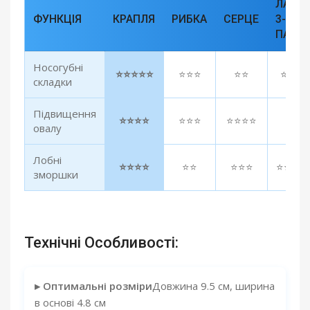
ЛАПК
ФУНКЦІЯ
КРАПЛЯ
РИБКА
СЕРЦЕ
3-
ПАЛА
Носогубні
⭐⭐⭐⭐⭐
⭐⭐⭐
⭐⭐
⭐⭐⭐
складки
Підвищення
⭐⭐⭐⭐
⭐⭐⭐
⭐⭐⭐⭐
⭐⭐
овалу
Лобні
⭐⭐⭐⭐
⭐⭐
⭐⭐⭐
⭐⭐⭐⭐
зморшки
Технічні Особливості:
▸ Оптимальні розміри
Довжина 9.5 см, ширина
в основі 4.8 см