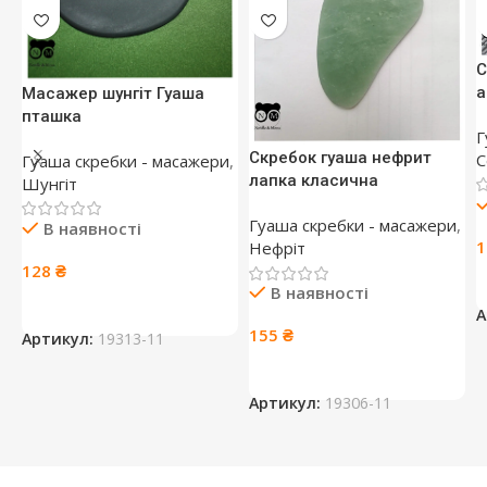
С
а
Масажер шунгіт Гуаша
пташка
Г
Скребок гуаша нефрит
С
Гуаша скребки - масажери
,
лапка класична
Шунгіт
Гуаша скребки - масажери
,
В наявності
Нефріт
128
₴
В наявності
А
155
₴
Артикул:
19313-11
Артикул:
19306-11