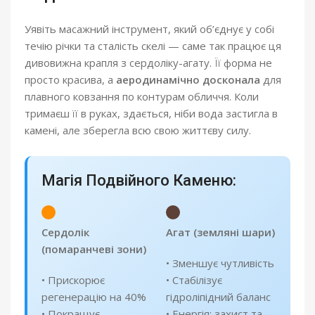
Уявіть масажний інструмент, який об’єднує у собі
течію річки та сталість скелі — саме так працює ця
дивовижна крапля з сердоліку-агату. Її форма не
просто красива, а
аеродинамічно досконала
для
плавного ковзання по контурам обличчя. Коли
тримаєш її в руках, здається, ніби вода застигла в
камені, але зберегла всю свою життєву силу.
Магія Подвійного Каменю:
Сердолік
Агат (земляні шари)
(помаранчеві зони)
• Зменшує чутливість
• Прискорює
• Стабілізує
регенерацію на 40%
гідроліпідний баланс
• Покращує
• Енергія: захист та