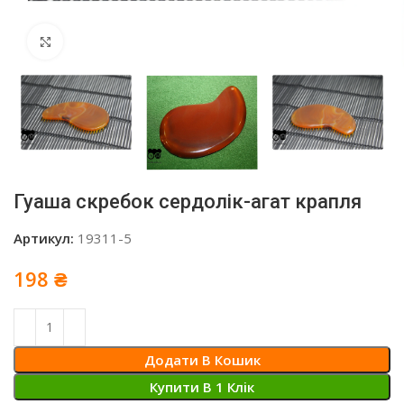
Click to enlarge
Гуаша скребок сердолік-агат крапля
Артикул:
19311-5
198
₴
Додати В Кошик
Купити В 1 Клiк