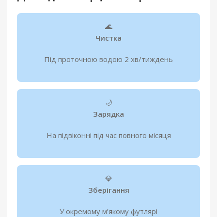
🌊
Чистка
Під проточною водою 2 хв/тиждень
🌙
Зарядка
На підвіконні під час повного місяця
💎
Зберігання
У окремому м’якому футлярі