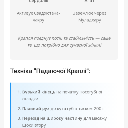
Сердолік
Агат
Активує Свадхістана-
Заземлює через
чакру
Муладхару
Крапля поєднує потік та стабільність — саме
те, що потрібно для сучасної жінки!
Техніка “Падаючої Краплі”:
Вузький кінець
на початку носогубної
складки
Плавний рух
до кута губ з тиском 200 г
Перехід на широку частину
для масажу
щоки вгору