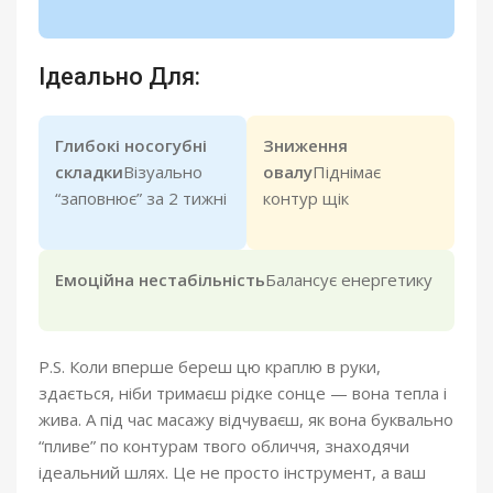
Ідеально Для:
Глибокі носогубні
Зниження
складки
Візуально
овалу
Піднімає
“заповнює” за 2 тижні
контур щік
Емоційна нестабільність
Балансує енергетику
P.S. Коли вперше береш цю краплю в руки,
здається, ніби тримаєш рідке сонце — вона тепла і
жива. А під час масажу відчуваєш, як вона буквально
“пливе” по контурам твого обличчя, знаходячи
ідеальний шлях. Це не просто інструмент, а ваш