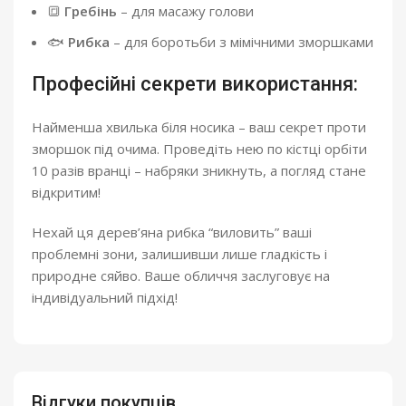
🔳
Гребінь
– для масажу голови
🐟
Рибка
– для боротьби з мімічними зморшками
Професійні секрети використання:
Найменша хвилька біля носика – ваш секрет проти
зморшок під очима. Проведіть нею по кістці орбіти
10 разів вранці – набряки зникнуть, а погляд стане
відкритим!
Нехай ця дерев’яна рибка “виловить” ваші
проблемні зони, залишивши лише гладкість і
природне сяйво. Ваше обличчя заслуговує на
індивідуальний підхід!
Відгуки покупців