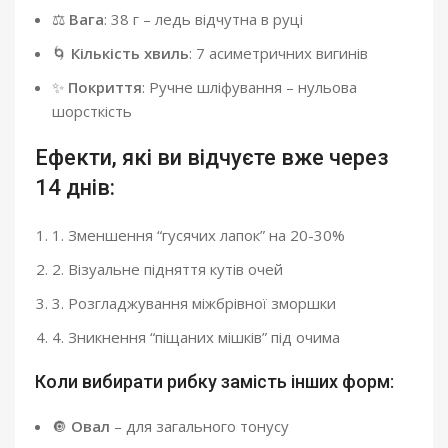
⚖️
Вага
: 38 г – ледь відчутна в руці
🌀
Кількість хвиль
: 7 асиметричних вигинів
✨
Покриття
: Ручне шліфування – нульова
шорсткість
Ефекти, які ви відчуєте вже через
14 днів:
1. Зменшення “гусячих лапок” на 20-30%
2. Візуальне підняття кутів очей
3. Розгладжування міжбрівної зморшки
4. Зникнення “піщаних мішків” під очима
Коли вибирати рибку замість інших форм:
🔘
Овал
– для загального тонусу