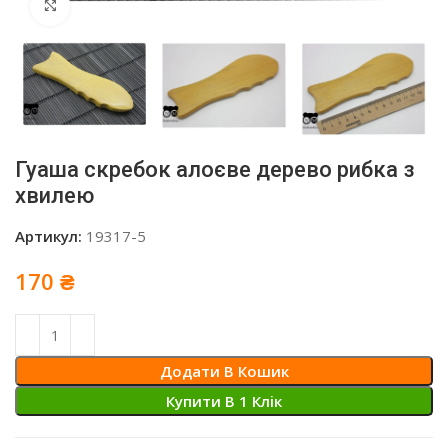
Click to enlarge
Гуаша скребок алоєве дерево рибка з
хвилею
Артикул:
19317-5
170
₴
Додати В Кошик
Купити В 1 Клiк