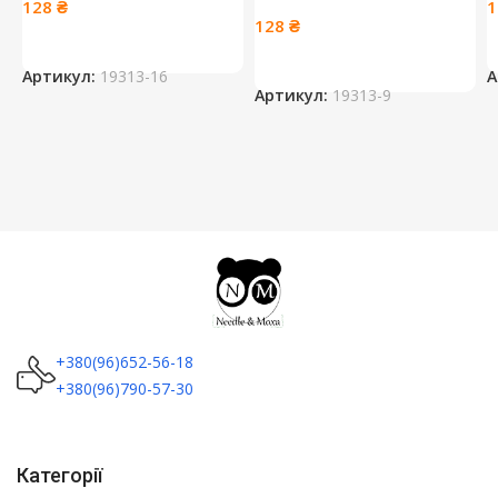
128
₴
128
₴
Артикул:
19313-16
А
Артикул:
19313-9
+380(96)652-56-18
+380(96)790-57-30
Категорії