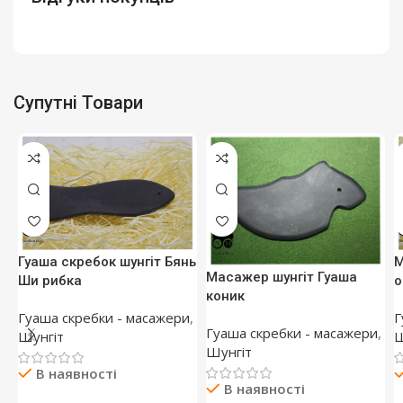
Супутні Товари
Гуаша скребок шунгіт Бянь
М
Масажер шунгіт Гуаша
Ши рибка
о
коник
Гуаша скребки - масажери
,
Г
Гуаша скребки - масажери
,
Шунгіт
Ш
Шунгіт
В наявності
В наявності