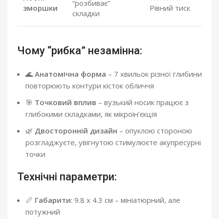
“розбиває”
зморшки
Рівний тиск
складки
Чому “рибка” незамінна:
🌊
Анатомічна форма
– 7 хвильок різної глибини
повторюють контури кісток обличчя
🎯
Точковий вплив
– вузький носик працює з
глибокими складками, як мікроін’єкція
🌿
Двосторонній дизайн
– опуклою стороною
розгладжуєте, увігнутою стимулюєте акупресурні
точки
Технічні параметри:
📏
Габарити
: 9.8 x 4.3 см – мініатюрний, але
потужний