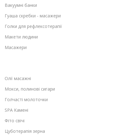
Вакуумні банки
Гуаша скребки - масажери
Голки для рефлексотерапії
Макети людини
Масажери
Олії масажні
Мокси, полинові сигари
Голчасті молоточки
SPA Камені
Фіто свічі
Цуботерапія зерна