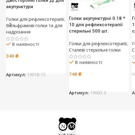
Двосторонні голки Ді для
акупунктури
Голки акупунктурні 0.18 *
Г
Голки для рефлексотерапії
,
10 для рефлексотерапії
1
Вольфрамові голки та для
стерильні 500 шт.
с
надрізання
Голки для рефлексотерапії
,
Г
В наявності
Сталеві стерильні голки
С
340
₴
В наявності
748
₴
7
Артикул:
19018-15
Артикул:
19003-3
А