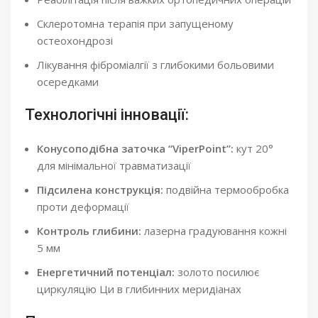
Склеротомна терапія при запущеному
остеохондрозі
Лікування фіброміалгії з глибокими больовими
осередками
Технологічні інновації:
Конусоподібна заточка “ViperPoint”:
кут 20°
для мінімальної травматизації
Підсилена конструкція:
подвійна термообробка
проти деформації
Контроль глибини:
лазерна градуювання кожні
5 мм
Енергетичний потенціал:
золото посилює
циркуляцію Ци в глибинних меридіанах