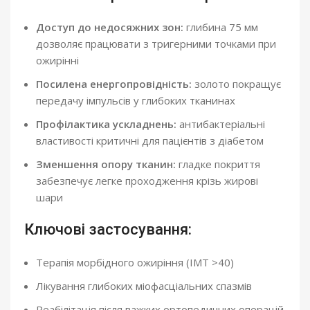
Доступ до недосяжних зон:
глибина 75 мм
дозволяє працювати з тригерними точками при
ожирінні
Посилена енергопровідність:
золото покращує
передачу імпульсів у глибоких тканинах
Профілактика ускладнень:
антибактеріальні
властивості критичні для пацієнтів з діабетом
Зменшення опору тканин:
гладке покриття
забезпечує легке проходження крізь жирові
шари
Ключові застосування:
Терапія морбідного ожиріння (ІМТ >40)
Лікування глибоких міофасціальних спазмів
Реабілітація після важких ортопедичних операцій