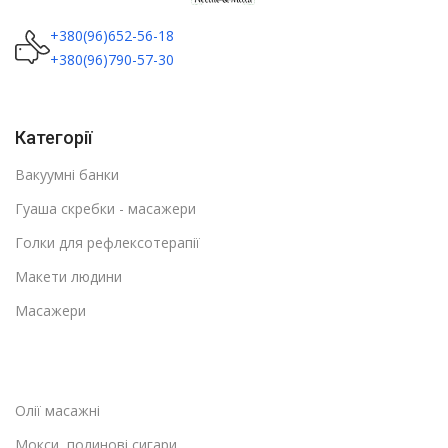
+380(96)652-56-18
+380(96)790-57-30
Категорії
Вакуумні банки
Гуаша скребки - масажери
Голки для рефлексотерапії
Макети людини
Масажери
Олії масажні
Мокси, полинові сигари