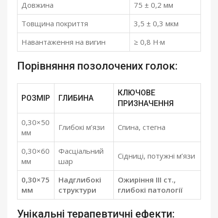
Довжина
75 ± 0,2 мм
Товщина покриття
3,5 ± 0,3 мкм
Навантаження на вигин
≥ 0,8 Н·м
Порівняння позолочених голок:
КЛЮЧОВЕ
РОЗМІР
ГЛИБИНА
ПРИЗНАЧЕННЯ
0,30×50
Глибокі м’язи
Спина, стегна
мм
0,30×60
Фасціальний
Сідниці, потужні м’язи
мм
шар
0,30×75
Надглибокі
Ожиріння III ст.,
мм
структури
глибокі патології
Унікальні терапевтичні ефекти: