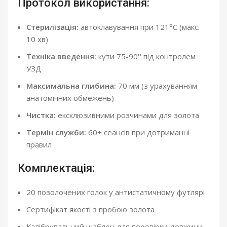
Протокол використання:
Стерилізація:
автоклавування при 121°C (макс.
10 хв)
Техніка введення:
кути 75-90° під контролем
УЗД
Максимальна глибина:
70 мм (з урахуванням
анатомічних обмежень)
Чистка:
ексклюзивними розчинами для золота
Термін служби:
60+ сеансів при дотриманні
правил
Комплектація:
20 позолочених голок у антистатичному футлярі
Сертифікат якості з пробою золота
Калібрувальний шаблон для перевірки довжини