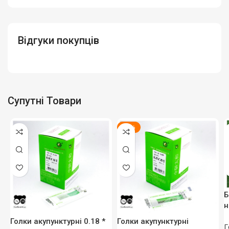
Відгуки покупців
Супутні Товари
-43%
Б
н
Голки акупунктурні 0.18 *
Голки акупунктурні
Г