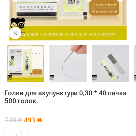
Click to enlarge
Голки для акупунктури 0,30 * 40 пачка
500 голок.
Оригінальна
Поточна
748
₴
493
₴
ціна:
ціна:
748 ₴.
493 ₴.