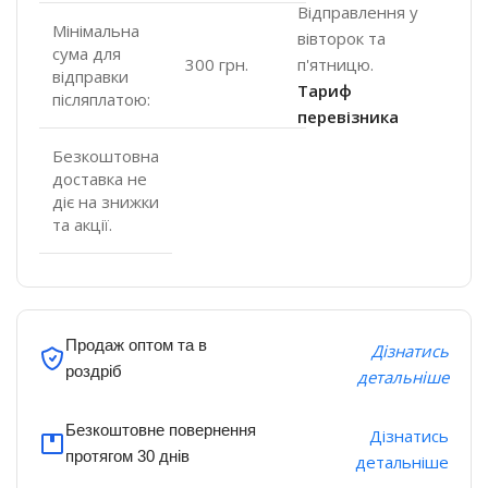
Відправлення у
Мінімальна
вівторок та
сума для
п'ятницю.
300 грн.
відправки
Тариф
післяплатою:
перевізника
Безкоштовна
доставка не
діє на знижки
та акції.
Продаж оптом та в
Дізнатись
роздріб
детальніше
Безкоштовне повернення
Дізнатись
протягом 30 днів
детальніше