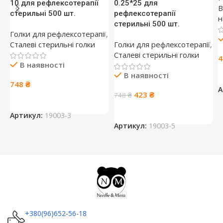
10 для рефлексотерапії
0.25*25 для
В
стерильні 500 шт.
рефлексотерапії
н
стерильні 500 шт.
Голки для рефлексотерапії
,
Сталеві стерильні голки
Голки для рефлексотерапії
,
Сталеві стерильні голки
В наявності
В наявності
748
₴
А
Оригінальна
Поточна
423
₴
748
₴
ціна:
ціна:
748 ₴.
423 ₴.
Артикул:
19003-3
Артикул:
19003-5
+380(96)652-56-18