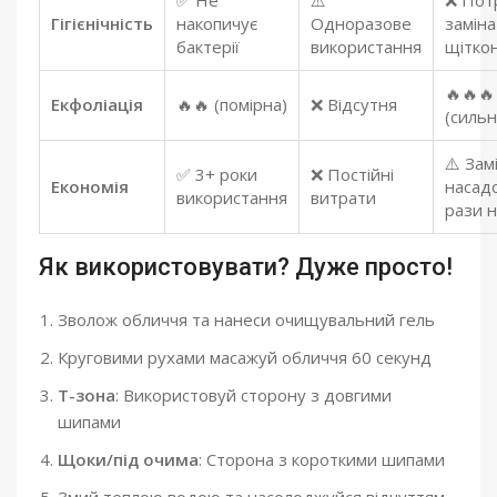
✅ Не
⚠️
❌ Пот
Гігієнічність
накопичує
Одноразове
заміна
бактерії
використання
щітко
🔥🔥🔥
Екфоліація
🔥🔥 (помірна)
❌ Відсутня
(сильн
⚠️ Зам
✅ 3+ роки
❌ Постійні
Економія
насад
використання
витрати
рази н
Як використовувати? Дуже просто!
Зволож обличчя та нанеси очищувальний гель
Круговими рухами масажуй обличчя 60 секунд
Т-зона
: Використовуй сторону з довгими
шипами
Щоки/під очима
: Сторона з короткими шипами