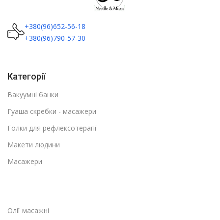
+380(96)652-56-18
+380(96)790-57-30
Категорії
Вакуумні банки
Гуаша скребки - масажери
Голки для рефлексотерапії
Макети людини
Масажери
Олії масажні