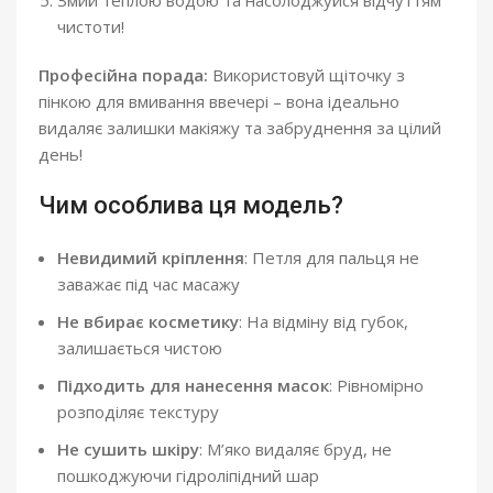
Змий теплою водою та насолоджуйся відчуттям
чистоти!
Професійна порада:
Використовуй щіточку з
пінкою для вмивання ввечері – вона ідеально
видаляє залишки макіяжу та забруднення за цілий
день!
Чим особлива ця модель?
Невидимий кріплення
: Петля для пальця не
заважає під час масажу
Не вбирає косметику
: На відміну від губок,
залишається чистою
Підходить для нанесення масок
: Рівномірно
розподіляє текстуру
Не сушить шкіру
: М’яко видаляє бруд, не
пошкоджуючи гідроліпідний шар