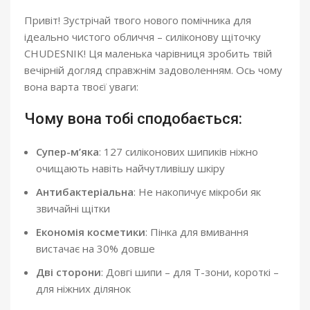
Привіт! Зустрічай твого нового помічника для
ідеально чистого обличчя – силіконову щіточку
CHUDESNIK! Ця маленька чарівниця зробить твій
вечірній догляд справжнім задоволенням. Ось чому
вона варта твоєї уваги:
Чому вона тобі сподобається:
Супер-м’яка
: 127 силіконових шипиків ніжно
очищають навіть найчутливішу шкіру
Антибактеріальна
: Не накопичує мікроби як
звичайні щітки
Економія косметики
: Пінка для вмивання
вистачає на 30% довше
Дві сторони
: Довгі шипи – для Т-зони, короткі –
для ніжних ділянок