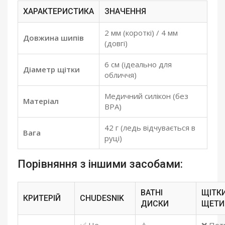
ХАРАКТЕРИСТИКА
ЗНАЧЕННЯ
2 мм (короткі) / 4 мм
Довжина шипів
(довгі)
6 см (ідеально для
Діаметр щітки
обличчя)
Медичний силікон (без
Матеріал
BPA)
42 г (ледь відчувається в
Вага
руці)
Порівняння з іншими засобами:
ВАТНІ
ЩІТКИ
КРИТЕРІЙ
CHUDESNIK
ДИСКИ
ЩЕТ