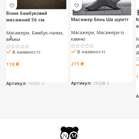
Віник бамбуковий
Масажер Бянь Ши шунгіт
М
масажний 56 см.
а
Масажери
,
Масажери із
Масажери
,
Бамбук-палки,
камню
М
віники
д
В наявності
д
В наявності
215
₴
118
₴
Артикул:
19208-2
Артикул:
19201-1
А