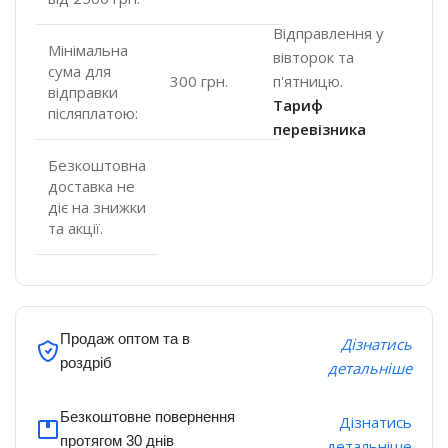
Відправлення у
Мінімальна
вівторок та
сума для
п'ятницю.
300 грн.
відправки
Тариф
післяплатою:
перевізника
Безкоштовна
доставка не
діє на знижки
та акції.
Продаж оптом та в
Дізнатись
роздріб
детальніше
Безкоштовне повернення
Дізнатись
протягом 30 днів
детальніше