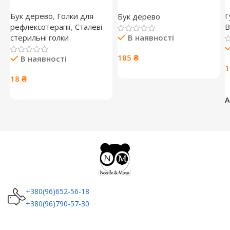
Бук дерево
,
Голки для
Г
Бук дерево
рефлексотерапії
,
Сталеві
B
В наявності
стерильні голки
185
₴
В наявності
18
₴
А
+380(96)652-56-18
+380(96)790-57-30