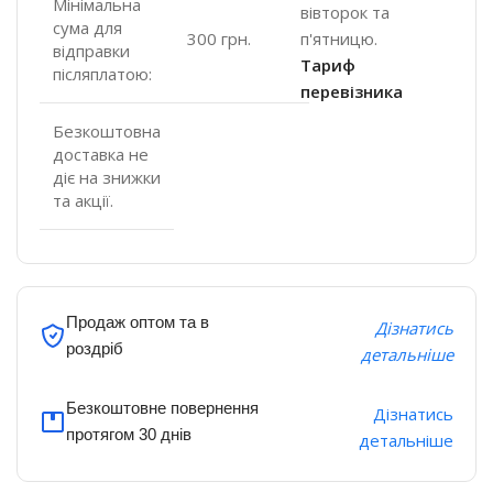
Мінімальна
вівторок та
сума для
п'ятницю.
300 грн.
відправки
Тариф
післяплатою:
перевізника
Безкоштовна
доставка не
діє на знижки
та акції.
Продаж оптом та в
Дізнатись
роздріб
детальніше
Безкоштовне повернення
Дізнатись
протягом 30 днів
детальніше