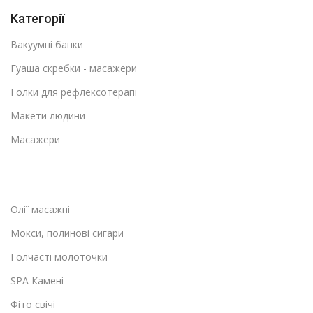
Категорії
Вакуумні банки
Гуаша скребки - масажери
Голки для рефлексотерапії
Макети людини
Масажери
Олії масажні
Мокси, полинові сигари
Голчасті молоточки
SPA Камені
Фіто свічі