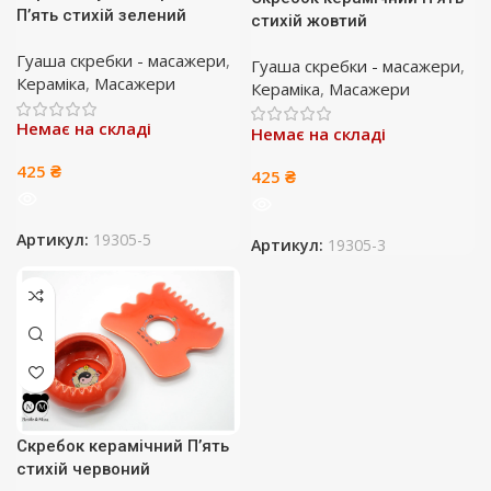
П’ять стихій зелений
стихій жовтий
Гуаша скребки - масажери
,
Гуаша скребки - масажери
,
Кераміка
,
Масажери
Кераміка
,
Масажери
Немає на складі
Немає на складі
425
₴
425
₴
Артикул:
19305-5
Артикул:
19305-3
Скребок керамічний П’ять
стихій червоний