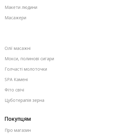
Макети людини
Масажери
Олії масажні
Мокси, полинові сигари
Голчасті молоточки
SPA Камені
Фіто свічі
Цуботерапія зерна
Покупцям
Про магазин