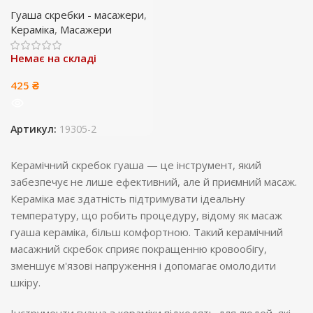
Гуаша скребки - масажери
,
Кераміка
,
Масажери
Немає на складі
425
₴
Артикул:
19305-2
Керамічний скребок гуаша — це інструмент, який
забезпечує не лише ефективний, але й приємний масаж.
Кераміка має здатність підтримувати ідеальну
температуру, що робить процедуру, відому як масаж
гуаша кераміка, більш комфортною. Такий керамічний
масажний скребок сприяє покращенню кровообігу,
зменшує м'язові напруження і допомагає омолодити
шкіру.
Інструменти гуаша з кераміки підходять для людей, які