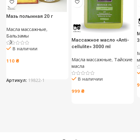
Мазь полынная 20 г
Масла массажные
,
М
Бальзамы
Массажное масло «Anti-
3
cellulite» 3000 ml
В наличии
М
Масла массажные
,
Тайские
м
110
₴
масла
В наличии
Артикул:
19822-1
999
₴