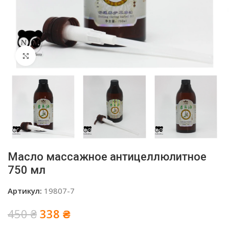
Нажмите, чтобы увеличить
Масло массажное антицеллюлитное
750 мл
Артикул:
19807-7
Первоначальная
Текущая
450
₴
338
₴
цена
цена: