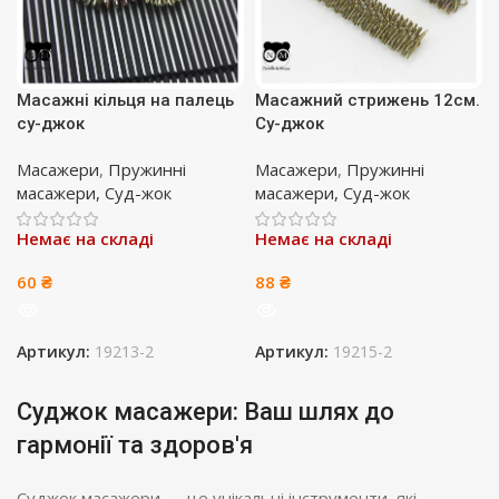
Масажні кільця на палець
Масажний стрижень 12см.
су-джок
Су-джок
Масажери
,
Пружинні
Масажери
,
Пружинні
масажери, Суд-жок
масажери, Суд-жок
Немає на складі
Немає на складі
60
₴
88
₴
Артикул:
19213-2
Артикул:
19215-2
Суджок масажери: Ваш шлях до
гармонії та здоров'я
Суджок масажери — це унікальні інструменти, які