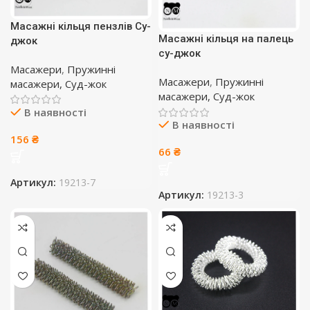
Масажні кільця пензлів Су-
Масажні кільця на палець
джок
су-джок
Масажери
,
Пружинні
Масажери
,
Пружинні
масажери, Суд-жок
масажери, Суд-жок
В наявності
В наявності
156
₴
66
₴
Артикул:
19213-7
Артикул:
19213-3