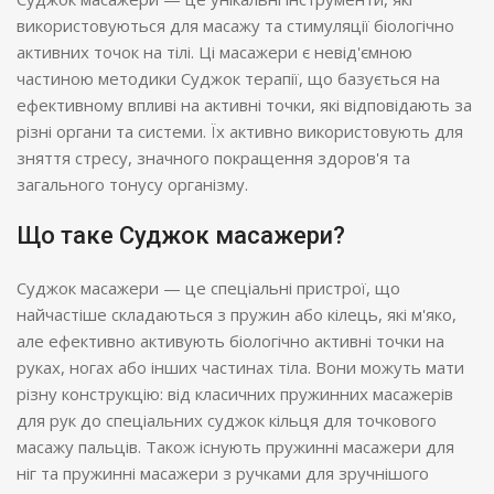
використовуються для масажу та стимуляції біологічно
активних точок на тілі. Ці масажери є невід'ємною
частиною методики Суджок терапії, що базується на
ефективному впливі на активні точки, які відповідають за
різні органи та системи. Їх активно використовують для
зняття стресу, значного покращення здоров'я та
загального тонусу організму.
Що таке Суджок масажери?
Суджок масажери — це спеціальні пристрої, що
найчастіше складаються з пружин або кілець, які м'яко,
але ефективно активують біологічно активні точки на
руках, ногах або інших частинах тіла. Вони можуть мати
різну конструкцію: від класичних пружинних масажерів
для рук до спеціальних суджок кільця для точкового
масажу пальців. Також існують пружинні масажери для
ніг та пружинні масажери з ручками для зручнішого