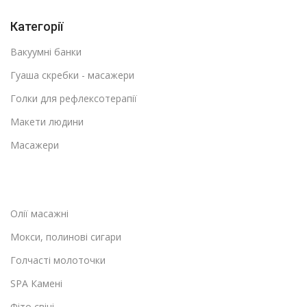
Категорії
Вакуумні банки
Гуаша скребки - масажери
Голки для рефлексотерапії
Макети людини
Масажери
Олії масажні
Мокси, полинові сигари
Голчасті молоточки
SPA Камені
Фіто свічі