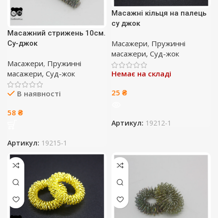
Масажні кільця на палець
су джок
Масажний стрижень 10см.
Масажери
,
Пружинні
Су-джок
масажери, Суд-жок
Масажери
,
Пружинні
масажери, Суд-жок
Немає на складі
25
₴
В наявності
58
₴
Артикул:
19212-1
Артикул:
19215-1