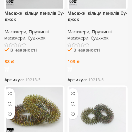
Масажні кільця пензлів Су-
Масажні кільця пензлів Су-
джок
джок
Масажери
,
Пружинні
Масажери
,
Пружинні
масажери, Суд-жок
масажери, Суд-жок
В наявності
В наявності
88
₴
103
₴
Артикул:
19213-5
Артикул:
19213-6