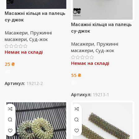
Масажні кільця на палець
су-джок
Масажні кільця на палець
су-джок
Масажери
,
Пружинні
масажери, Суд-жок
Масажери
,
Пружинні
масажери, Суд-жок
Немає на складі
Немає на складі
25
₴
55
₴
Артикул:
19212-2
Артикул:
19213-1