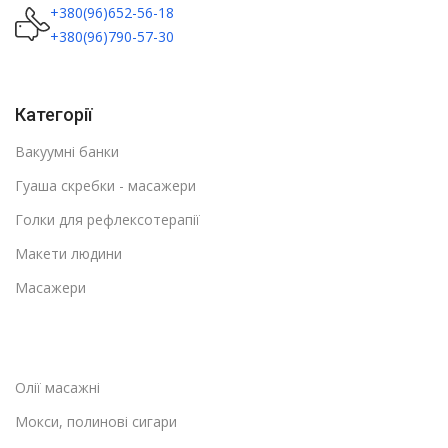
+380(96)652-56-18
+380(96)790-57-30
Категорії
Вакуумні банки
Гуаша скребки - масажери
Голки для рефлексотерапії
Макети людини
Масажери
Олії масажні
Мокси, полинові сигари